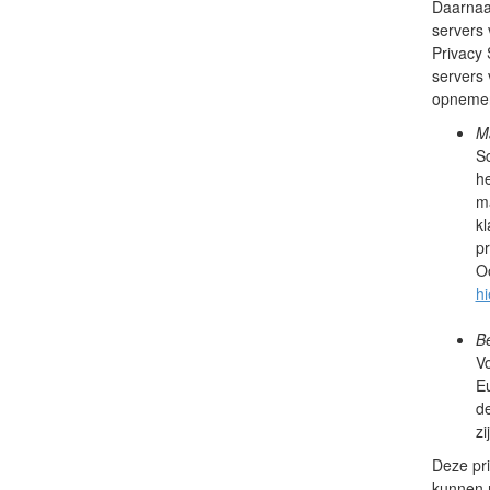
Daarnaa
servers 
Privacy
servers 
opnemen
Ma
Sc
h
ma
kl
pr
Oo
hi
Be
Vo
Eu
de
zi
Deze pri
kunnen 