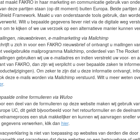
st maakt FAKRO in haar marketing en communicatie gebruik van onders
van deze partijen staan (op dit moment) buiten Europa. Beide partijen 
 Shield Framework. Maakt u van onderstaande tools gebruik, dan wor
verwerkt. Wilt u bepaalde gegevens liever niet via de digitale weg verstu
 om te kijken of we uw verzoek op een alternatieve manier kunnen ve
ilingen, nieuwsbrieven, e-mailmarketing via Mailchimp
hrijft u zich in voor een FAKRO nieuwsbrief of ontvangt u mailingen v
et veelgebruikte mailprogramma Mailchimp, onderdeel van The Rocket 
ilingen gebruiken wij uw e-mailadres en indien verstrekt uw voor- en 
ant van FAKRO, dan zijn wij verplicht u over bepaalde zaken te informer
oductwijzigingen). Om zeker te zijn dat u deze informatie ontvangt, infor
k deze e-mails worden via Mailchimp verstuurd. Wilt u meer weten ov
er
.
paalde online formulieren via Wufoo
or een deel van de formulieren op deze website maken wij gebruik v
rope UC, dit geldt bijvoorbeeld voor het retourformulier en de deelnam
elnameproces een stuk makkelijker en kunnen wij aanvragen sneller 
j gegevens verwerken, klik dan
hier
.
vacyverklaring is niet van toepassing op websites van derden die door 
namelijk niet garanderen dat deze websites op een betrouwbare of v