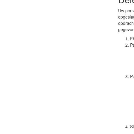
Uw pers
opgeslag
opdracht
gegeven
F
Pa
Pa
St