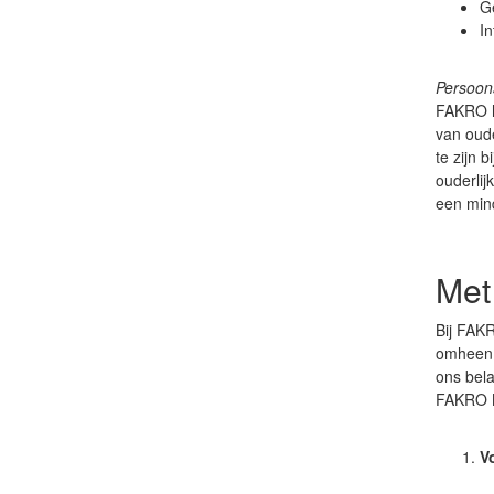
Ge
In
Persoon
FAKRO he
van oude
te zijn 
ouderlij
een min
Met
Bij FAKR
omheen.
ons bela
FAKRO N
V