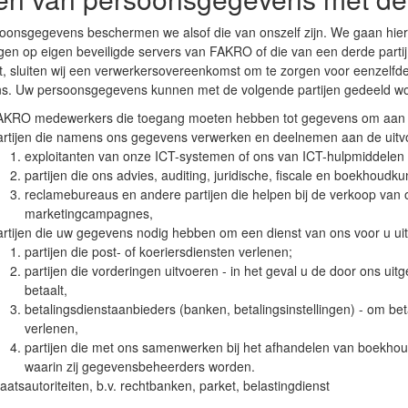
oonsgegevens beschermen we alsof die van onszelf zijn. We gaan hi
en op eigen beveiligde servers van FAKRO of die van een derde parti
, sluiten wij een verwerkersovereenkomst om te zorgen voor eenzelfde 
s. Uw persoonsgegevens kunnen met de volgende partijen gedeeld w
AKRO medewerkers die toegang moeten hebben tot gegevens om aan on
rtijen die namens ons gegevens verwerken en deelnemen aan de uitvoe
exploitanten van onze ICT-systemen of ons van ICT-hulpmiddelen 
partijen die ons advies, auditing, juridische, fiscale en boekhoudk
reclamebureaus en andere partijen die helpen bij de verkoop van 
marketingcampagnes,
rtijen die uw gegevens nodig hebben om een dienst van ons voor u uit
partijen die post- of koeriersdiensten verlenen;
partijen die vorderingen uitvoeren - in het geval u de door ons uit
betaalt,
betalingsdienstaanbieders (banken, betalingsinstellingen) - om be
verlenen,
partijen die met ons samenwerken bij het afhandelen van boekhoudk
waarin zij gegevensbeheerders worden.
aatsautoriteiten, b.v. rechtbanken, parket, belastingdienst