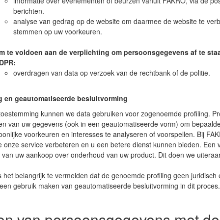
informatie over evenementen of beurzen vanuit FAKRO, via de post,
berichten.
analyse van gedrag op de website om daarmee de website te verb
stemmen op uw voorkeuren.
m te voldoen aan de verplichting om persoonsgegevens af te staan a
DPR:
overdragen van data op verzoek van de rechtbank of de politie.
ng en geautomatiseerde besluitvorming
oestemming kunnen we data gebruiken voor zogenoemde profiling. Profi
n van uw gegevens (ook in een geautomatiseerde vorm) om bepaalde in
onlijke voorkeuren en interesses te analyseren of voorspellen. Bij FA
onze service verbeteren en u een betere dienst kunnen bieden. Een vo
s van uw aankoop over onderhoud van uw product. Dit doen we uiteraa
s het belangrijk te vermelden dat de genoemde profiling geen juridisch ef
geen gebruik maken van geautomatiseerde besluitvorming in dit proces
en van persoonsgegevens met de