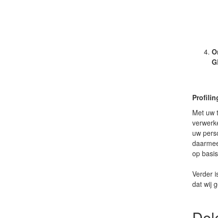
O
G
Profili
Met uw t
verwerke
uw perso
daarmee 
op basi
Verder i
dat wij 
Del