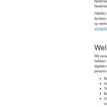
Nederlan
Nederla
FAKRO N
Arnhem. 
op werkd
contact
Wel
Wij ver
hebben w
digitale
persoon
N
G
T
B
Ov
co