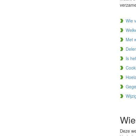
verzamel
Wie 
Welk
Met w
Dele
Is he
Cooki
Hoel
Gegev
Wijzi
Wie
Deze we