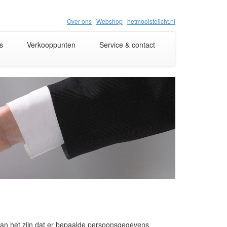
Over ons
Webshop
hetmooistelicht.nl
s
Verkooppunten
Service & contact
an het zijn dat er bepaalde persoonsgegevens