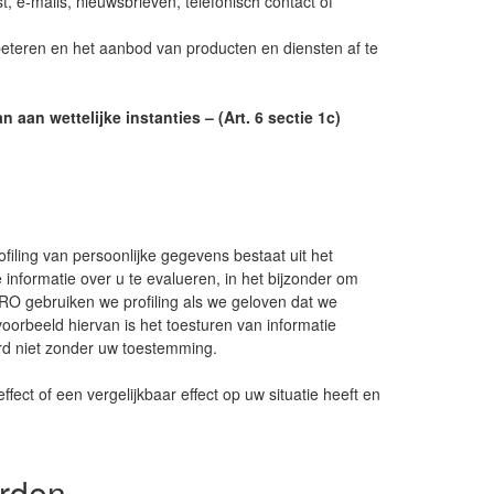
 e-mails, nieuwsbrieven, telefonisch contact of
eteren en het aanbod van producten en diensten af te
an wettelijke instanties – (Art. 6 sectie 1c)
ling van persoonlijke gegevens bestaat uit het
formatie over u te evalueren, in het bijzonder om
KRO gebruiken we profiling als we geloven dat we
orbeeld hiervan is het toesturen van informatie
rd niet zonder uw toestemming.
fect of een vergelijkbaar effect op uw situatie heeft en
.
rden