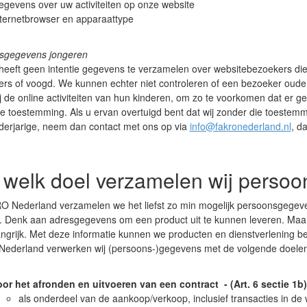
gevens over uw activiteiten op onze website
ternetbrowser en apparaattype
sgegevens jongeren
eft geen intentie gegevens te verzamelen over websitebezoekers die j
rs of voogd. We kunnen echter niet controleren of een bezoeker oude
bij de online activiteiten van hun kinderen, om zo te voorkomen dat e
ke toestemming. Als u ervan overtuigd bent dat wij zonder die toeste
derjarige, neem dan contact met ons op via
info@fakronederland.nl
, d
 welk doel verzamelen wij perso
O Nederland verzamelen we het liefst zo min mogelijk persoonsgegevens
 Denk aan adresgegevens om een product uit te kunnen leveren. Maar
ngrijk. Met deze informatie kunnen we producten en dienstverlening b
ederland verwerken wij (persoons-)gegevens met de volgende doelen
oor het afronden en uitvoeren van een contract - (Art. 6 sectie 1
als onderdeel van de aankoop/verkoop, inclusief transacties in d