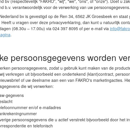
d bv (respectievelijk “FAKRO”, "wij", "we", "ons", of "onze"). Doet u
nd b.v. verantwoordelijk voor de verwerking van uw persoonsgegevens
ederland bv is gevestigd op de Ren 34, 6562 JK Groesbeek en staat 
Heeft u vragen over deze privacyverklaring, dan kunt u natuurlijk con
agen (08.30u – 17.00u) via 024 397 8095 of per e-mail via
info@fakro
pagina
.
ke persoonsgegevens worden ve
werken persoonsgegevens, zodat u gebruik kunt maken van de produc
ij verkregen uit bijvoorbeeld een ondertekend (klant)contract, persoonli
 nieuwsbrief of uw deelname aan een van FAKRO's marketingacties. Hie
sgegevens die wij verwerken:
aw-gegevens
eslacht
elefoonnummer en/of e-mailadres
ankrekeningnummer
erige persoonsgegevens die u actief verstrekt bijvoorbeeld door het inv
rrespondentie en telefonisch