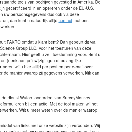
taande tools van bedrijven gevestigd in Amerika. De
zijn gecertificeerd in en opereren onder de EU-U.S.
den uw persoonsgegevens dus ook via deze
ren, dan kunt u natuurlijk altijd
contact
met ons
rwerken.
anuit FAKRO omdat u klant bent? Dan gebeurt dit via
Science Group LLC. Voor het toesturen van deze
achternaam. Hier geeft u zelf toestemming voor. Bent u
en (denk aan prijswijzigingen of belangrijke
meren wij u hier altijd per post en per e-mail over.
er de manier waarop zij gegevens verwerken, klik dan
an de dienst Wufoo, onderdeel van SurveyMonkey
eformulieren bij een actie. Met de tool maken wij het
verwerken. Wilt u meer weten over de manier waarop
middel van links met onze website zijn verbonden. Wij
eilige manier met uw persoonsgegevens omgaan. Lees