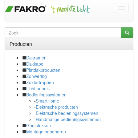
Producten
Dakramen
Dakkapel
Platdakproducten
Zonwering
Zoldertrappen
Lichttunnels
Bedieningssystemen
-
SmartHome
-
Elektrische producten
-
Elektrische bedieningssystemen
-
Handmatige bedieningssystemen
Gootstukken
Montagetoebehoren