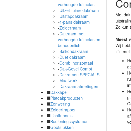
Com
verhoogde tuimelas
-
Uitzet-tuimeldakraam
Met dak
-
Uitstapdakraam
uitstral
-
4-pans dakraam
Zo kun a
-
Zolderraam
-
Dakraam met
Meest 
verhoogde tuimelas en
Wij heb
benedenlicht
-
Balkondakraam
zijn met
-
Duet dakraam
H
-
Combi horizontaal
ge
-
Dak-Gevel Combi
H
-
Dakramen SPECIALS
ru
-
Maatwerk
in
-
Dakraam afmetingen
H
Dakkapel
ge
Platdakproducten
Oo
Zonwering
H
Zoldertrappen
Lichttunnels
af
Bedieningssystemen
vo
Gootstukken