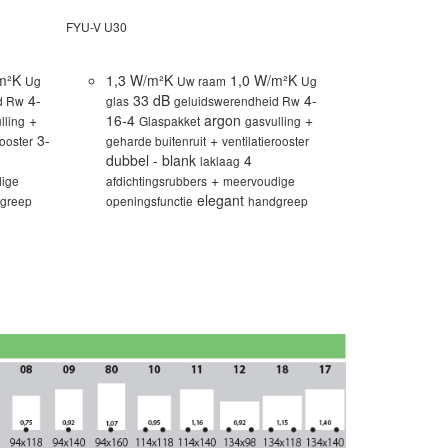
FYU-V U30
FDU-X P50
/m²K
1,3 W/m²K
1,0 W/m²K
1,1 W/m²
Ug
Uw raam
Ug
4-
33 dB
4-
37 d
d Rw
glas
geluidswerendheid Rw
glas
+
16-4
argon
+
16-4
lling
Glaspakket
gasvulling
Glasp
3-
+
rooster
geharde buitenruit
ventilatierooster
geharde bui
dubbel - blank
4
4
laklaag
laklaag
a
+
ige
afdichtingsrubbers
meervoudige
meervoudige
elegant
greep
openingsfunctie
handgreep
handgreep