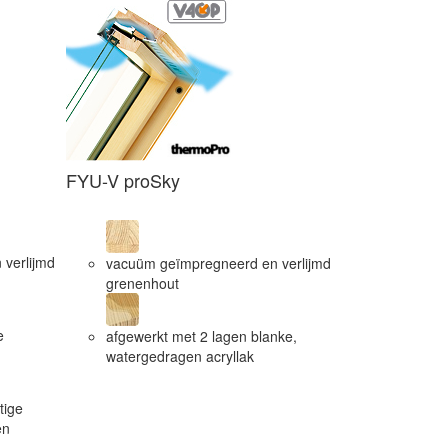
FYU-V proSky
FDU-V
verlijmd
vacuüm geïmpregneerd en verlijmd
vacuüm ge
grenenhout
grenenhou
e
afgewerkt met 2 lagen blanke,
afgewerkt 
watergedragen acryllak
watergedr
tige
en