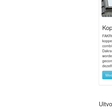
Kop
FAKRO
koppel
combi
Dakra
worde
gecom
dezelf
Mee
Uitv