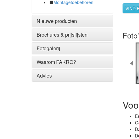
Montagetoebehoren
Nieuwe producten
Foto
Brochures & prijslijsten
Fotogalerij
Waarom FAKRO?
Advies
Voo
E
O
D
De