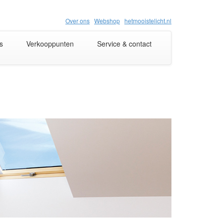
Over ons
Webshop
hetmooistelicht.nl
s
Verkooppunten
Service & contact