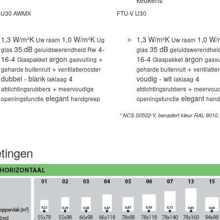
 U30 AWMX
FTU-V U30
1,3 W/m²K
1,0 W/m²K
1,3 W/m²K
1,0 W
Uw raam
Ug
Uw raam
35 dB
4-
35 dB
glas
geluidswerendheid Rw
glas
geluidswerendhei
16-4
argon
+
16-4
argon
Glaspakket
gasvulling
Glaspakket
gasvu
+
+
geharde buitenruit
ventilatierooster
geharde buitenruit
ventilatie
dubbel - blank
4
voudig - wit
4
laklaag
laklaag
+
+
afdichtingsrubbers
meervoudige
afdichtingsrubbers
meervoud
elegant
elegant
openingsfunctie
handgreep
openingsfunctie
hand
* NCS S0502-Y, benadert kleur RAL 9010.
tingen