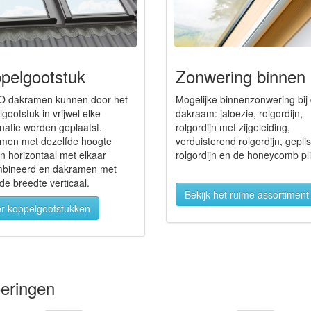
pelgootstuk
Zonwering binnen
 dakramen kunnen door het
Mogelijke binnenzonwering bij 
gootstuk in vrijwel elke
dakraam: jaloezie, rolgordijn,
natie worden geplaatst.
rolgordijn met zijgeleiding,
men met dezelfde hoogte
verduisterend rolgordijn, gepli
n horizontaal met elkaar
rolgordijn en de honeycomb pli
bineerd en dakramen met
de breedte verticaal.
Bekijk het ruime assortiment
r koppelgootstukken
oeringen