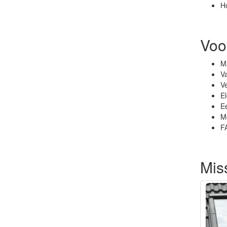
H
Voo
Ma
Va
Ve
El
Ee
Mo
F
Miss