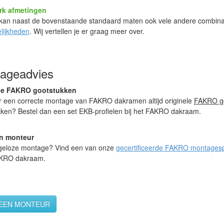
rk afmetingen
an naast de bovenstaande standaard maten ook vele andere combina
lijkheden
. Wij vertellen je er graag meer over.
ageadvies
le FAKRO gootstukken
r een correcte montage van FAKRO dakramen altijd originele
FAKRO go
kken? Bestel dan een set EKB-profielen bij het FAKRO dakraam.
n monteur
geloze montage? Vind een van onze
gecertificeerde FAKRO montagesp
KRO dakraam.