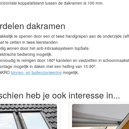
orizontale koppelafstand tussen de dakramen is 100 mm.
rdelen dakramen
kkelijk te openen
door een of twee handgrepen aan de onderzijde (afh
st te zetten in twee kierstanden.
ilig wonen door het anti-inbraaksysteem topSafe.
ektrische bediening mogelijk.
nvoudig te reinigen door 180º kantelen en vastzetten in schoonmaaks
ntage mogelijk in daken met een helling van 15-90º.
AKRO
binnen- en buitenzonwering
mogelijk.
chien heb je ook interesse in...