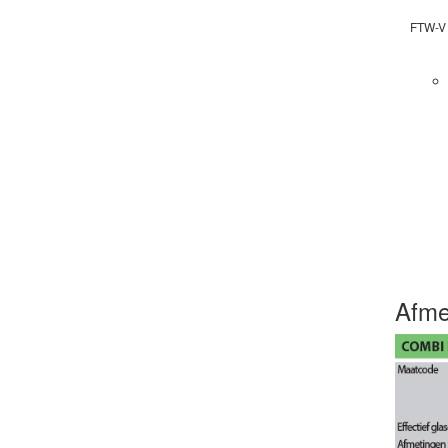
FTW-V
Afme