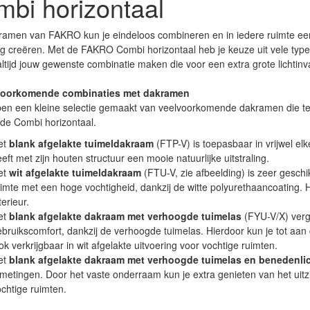
bi horizontaal
ramen van FAKRO kun je eindeloos combineren en in iedere ruimte ee
ing creëren. Met de FAKRO Combi horizontaal heb je keuze uit vele ty
ltijd jouw gewenste combinatie maken die voor een extra grote lichtinva
voorkomende combinaties met dakramen
ben een kleine selectie gemaakt van veelvoorkomende dakramen die t
 de Combi horizontaal.
et
blank afgelakte tuimeldakraam
(FTP-V) is toepasbaar in vrijwel elk
eft met zijn houten structuur een mooie natuurlijke uitstraling.
et
wit afgelakte tuimeldakraam
(FTU-V, zie afbeelding) is zeer geschi
imte met een hoge vochtigheid, dankzij de witte polyurethaancoating.
terieur.
et
blank afgelakte dakraam met verhoogde tuimelas
(FYU-V/X) vergr
bruikscomfort, dankzij de verhoogde tuimelas. Hierdoor kun je tot aan
k verkrijgbaar in wit afgelakte uitvoering voor vochtige ruimten.
et
blank afgelakte dakraam met verhoogde tuimelas en benedenli
metingen. Door het vaste onderraam kun je extra genieten van het uitzic
chtige ruimten.