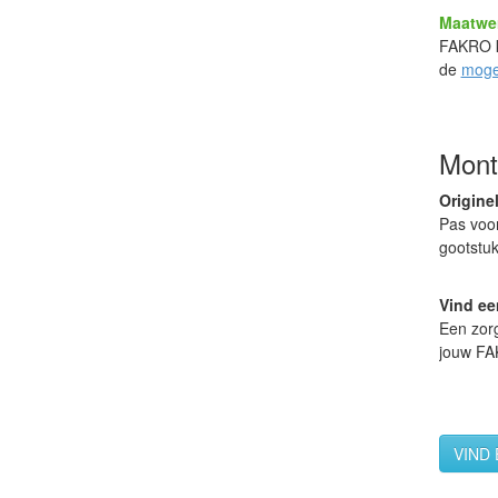
Maatwe
FAKRO k
de
moge
Mont
Origine
Pas voo
gootstu
Vind ee
Een zor
jouw FA