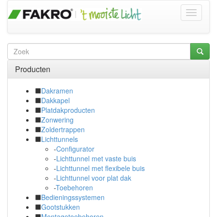
Producten
Dakramen
Dakkapel
Platdakproducten
Zonwering
Zoldertrappen
Lichttunnels
-
Configurator
-
Lichttunnel met vaste buis
-
Lichttunnel met flexibele buis
-
Lichttunnel voor plat dak
-
Toebehoren
Bedieningssystemen
Gootstukken
Montagetoebehoren